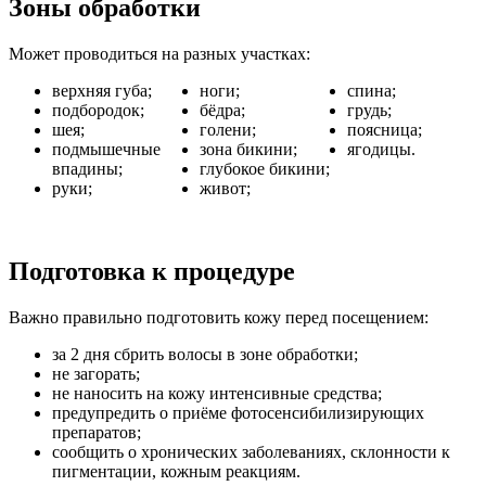
Зоны обработки
Может проводиться на разных участках:
верхняя губа;
ноги;
спина;
подбородок;
бёдра;
грудь;
шея;
голени;
поясница;
подмышечные
зона бикини;
ягодицы.
впадины;
глубокое бикини;
руки;
живот;
Подготовка к процедуре
Важно правильно подготовить кожу перед посещением:
за 2 дня сбрить волосы в зоне обработки;
не загорать;
не наносить на кожу интенсивные средства;
предупредить о приёме фотосенсибилизирующих
препаратов;
сообщить о хронических заболеваниях, склонности к
пигментации, кожным реакциям.