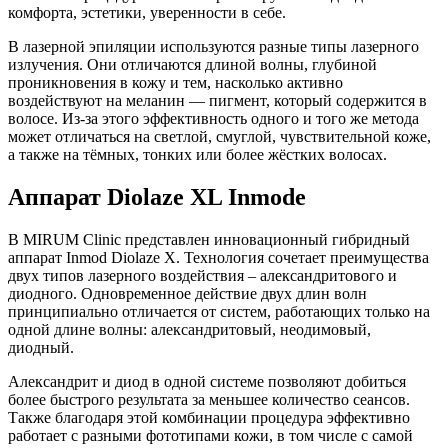
комфорта, эстетики, уверенности в себе.
В лазерной эпиляции используются разные типы лазерного
излучения. Они отличаются длиной волны, глубиной
проникновения в кожу и тем, насколько активно
воздействуют на меланин — пигмент, который содержится в
волосе. Из-за этого эффективность одного и того же метода
может отличаться на светлой, смуглой, чувствительной коже,
а также на тёмных, тонких или более жёстких волосах.
Аппарат Diolaze XL Inmode
В MIRUM Clinic представлен инновационный гибридный
аппарат Inmod Diolaze X. Технология сочетает преимущества
двух типов лазерного воздействия – александритового и
диодного. Одновременное действие двух длин волн
принципиально отличается от систем, работающих только на
одной длине волны: александритовый, неодимовый,
диодный.
Александрит и диод в одной системе позволяют добиться
более быстрого результата за меньшее количество сеансов.
Также благодаря этой комбинации процедура эффективно
работает с разными фототипами кожи, в том числе с самой